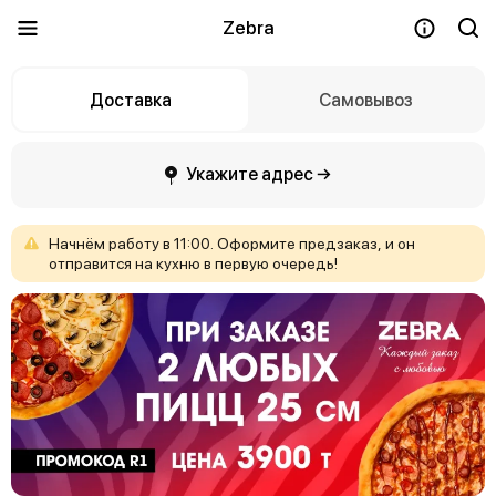
Zebra
Доставка
Самовывоз
Укажите адрес →
Начнём
работу
в
11:00.
Оформите
предзаказ,
и
он
отправится
на
кухню
в
первую
очередь!