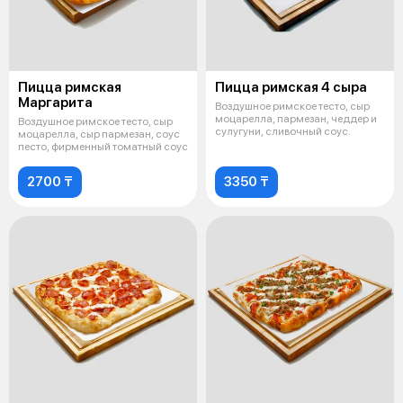
Пицца римская
Пицца римская 4 сыра
Маргарита
Воздушное римское тесто, сыр
моцарелла, пармезан, чеддер и
Воздушное римское тесто, сыр
сулугуни, сливочный соус.
моцарелла, сыр пармезан, соус
песто, фирменный томатный соус
2700 ₸
3350 ₸