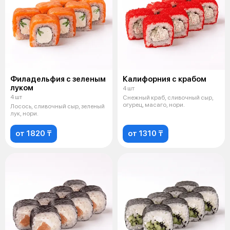
Филадельфия с зеленым
Калифорния с крабом
луком
4 шт
4 шт
Снежный краб, сливочный сыр,
огурец, масаго, нори.
Лосось, сливочный сыр, зеленый
лук, нори.
от 1820 ₸
от 1310 ₸