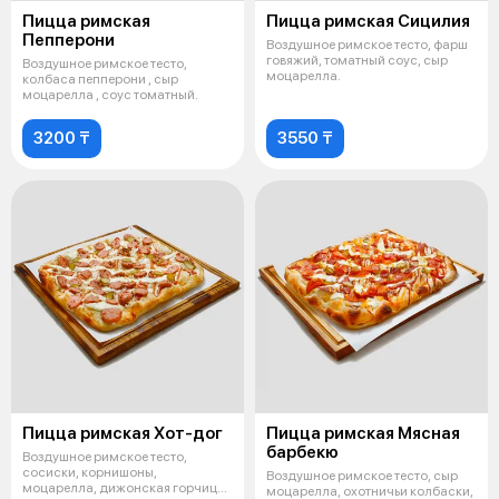
Пицца римская
Пицца римская Сицилия
Пепперони
Воздушное римское тесто, фарш
говяжий, томатный соус, сыр
Воздушное римское тесто,
моцарелла.
колбаса пепперони , сыр
моцарелла , соус томатный.
3200 ₸
3550 ₸
Пицца римская Хот-дог
Пицца римская Мясная
барбекю
Воздушное римское тесто,
сосиски, корнишоны,
Воздушное римское тесто, сыр
моцарелла, дижонская горчица,
моцарелла, охотничьи колбаски,