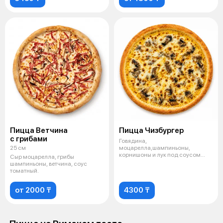
Пицца Ветчина
Пицца Чизбургер
с грибами
Говядина,
25 см
моцарелла,шампиньоны,
корнишоны и лук под соусом
Сыр моцарелла, грибы
чеддер.
шампиньоны, ветчина, соус
томатный.
от 2000 ₸
4300 ₸