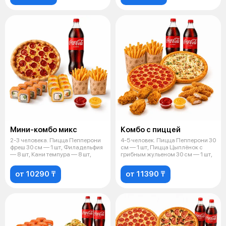
Мини-комбо микс
Комбо с пиццей
2-3 человека. Пицца Пепперони
4-5 человек. Пицца Пепперони 30
фреш 30 см — 1 шт, Филадельфия
см — 1 шт, Пицца Цыплёнок с
— 8 шт, Кани темпура — 8 шт,
грибным жульеном 30 см — 1 шт,
от 10290 ₸
от 11390 ₸