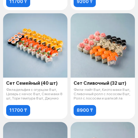
11700 ₸
9200 ₸
Сет Семейный (40 шт)
Сет Сливочный (32 шт)
Филадельфия с огурцом 8 шт,
Фила-лайт 8 шт, Киото маки 8 шт,
Цезарь с начос 8 шт, Сяке маки 8
Сливочный ролл с лососем 8 шт,
шт, Тори темпура 8 шт, Джунио
Ролл с лососем и шапкой ла
11700 ₸
8900 ₸