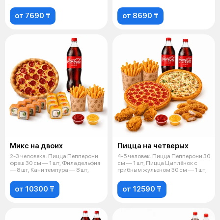
от 7690 ₸
от 8690 ₸
Микс на двоих
Пицца на четверых
2-3 человека. Пицца Пепперони
4-5 человек. Пицца Пепперони 30
фреш 30 см — 1 шт, Филадельфия
см — 1 шт, Пицца Цыплёнок с
— 8 шт, Кани темпура — 8 шт,
грибным жульеном 30 см — 1 шт,
от 10300 ₸
от 12590 ₸