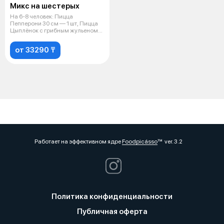
Микс на шестерых
На 6-8 человек: Пицца
Пепперони 30 см — 1 шт, Пицца
Цыплёнок с грибным жульеном
30 см — 1
от 33290 ₸
Работает на эффективном ядре
Foodpicásso
ver. 3.2
Политика конфиденциальности
Публичная оферта