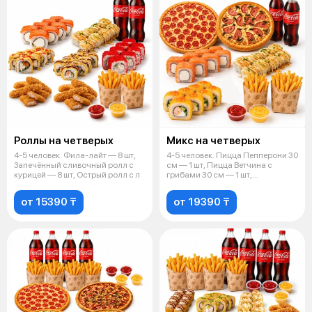
Роллы на четверых
Микс на четверых
4-5 человек. Фила-лайт — 8 шт,
4-5 человек. Пицца Пепперони 30
Запечённый сливочный ролл с
см — 1 шт, Пицца Ветчина с
курицей — 8 шт, Острый ролл с л
грибами 30 см — 1 шт,
Филадельф
от 15390 ₸
от 19390 ₸