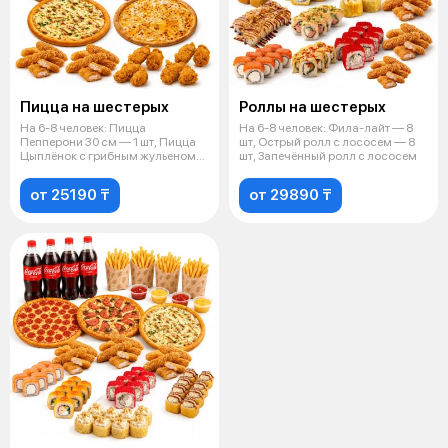
Пицца на шестерых
Роллы на шестерых
На 6-8 человек: Пицца
На 6-8 человек: Фила-лайт — 8
Пепперони 30 см — 1 шт, Пицца
шт, Острый ролл с лососем — 8
Цыплёнок с грибным жульеном
шт, Запечённый ролл с лососем
30 см — 1
от 25190 ₸
от 29890 ₸