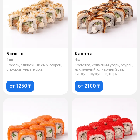
Бонито
Канада
4 шт
4 шт
Лосось, сливочный сыр, огурец,
Креветка, копчёный угорь, огурец,
стружка тунца, нори.
лук зеленый, сливочный сыр,
кунжут, соус унаги, нори.
от 1250 ₸
от 2100 ₸