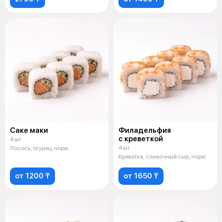
Саке маки
Филадельфия
с креветкой
4 шт
4 шт
Лосось, огурец, нори.
Креветка, сливочный сыр, нори.
от 1200 ₸
от 1650 ₸