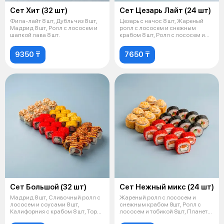
Сет Хит (32 шт)
Сет Цезарь Лайт (24 шт)
Фила-лайт 8 шт, Дубль чиз 8 шт,
Цезарь с начос 8 шт, Жареный
Мадрид 8 шт, Ролл с лососем и
ролл с лососем и снежным
шапкой лава 8 шт.
крабом 8 шт, Ролл с лососем и
шапкой
9350 ₸
7650 ₸
Сет Большой (32 шт)
Сет Нежный микс (24 шт)
Мадрид 8 шт, Сливочный ролл с
Жареный ролл с лососем и
лососем и соусами 8 шт,
снежным крабом 8шт, Ролл с
Калифорния с крабом 8 шт, Тори
лососем и тобикой 8шт, Планета
темпу
маки 8ш