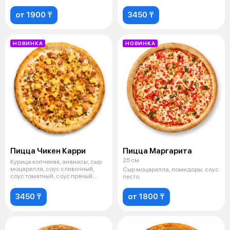
пармезан
от 1900 ₸
3450 ₸
НОВИНКА
НОВИНКА
Пицца Чикен Карри
Пицца Маргарита
25 см
Курица копченая, ананасы, сыр
моцарелла, соус сливочный,
Сыр моцарелла, помидоры, соус
соус томатный, соус пряный
песто.
карри,
3450 ₸
от 1800 ₸