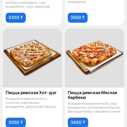
моцарелла.
колбаса пепперони , сыр
моцарелла , соус томатный.
3200 ₸
3550 ₸
Пицца римская Хот-дог
Пицца римская Мясная
барбекю
Воздушное римское тесто,
сосиски, корнишоны,
Воздушное римское тесто, сыр
моцарелла, дижонская горчица,
моцарелла, охотничьи колбаски,
лук жареный, м
филе цыпленка, говядина сочная
3050 ₸
3400 ₸