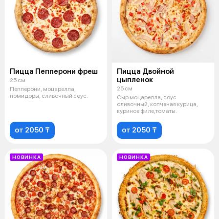
Пицца Пепперони фреш
Пицца Двойной
цыпленок
25 см
25 см
Пепперони, моцарелла,
помидоры, сливочный соус.
Сыр моцарелла, соус
сливочный, копченая курица,
куриное филе,томаты.
от 2050 ₸
от 2050 ₸
НОВИНКА
НОВИНКА