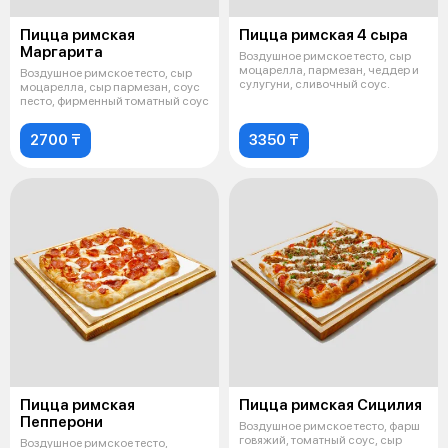
Пицца римская
Пицца римская 4 сыра
Маргарита
Воздушное римское тесто, сыр
моцарелла, пармезан, чеддер и
Воздушное римское тесто, сыр
сулугуни, сливочный соус.
моцарелла, сыр пармезан, соус
песто, фирменный томатный соус
2700 ₸
3350 ₸
Пицца римская
Пицца римская Сицилия
Пепперони
Воздушное римское тесто, фарш
говяжий, томатный соус, сыр
Воздушное римское тесто,