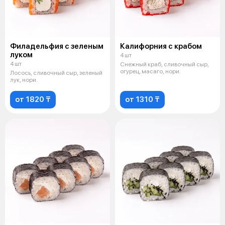
Филадельфия с зеленым
Калифорния с крабом
луком
4 шт
4 шт
Снежный краб, сливочный сыр,
огурец, масаго, нори.
Лосось, сливочный сыр, зеленый
лук, нори.
от 1820 ₸
от 1310 ₸