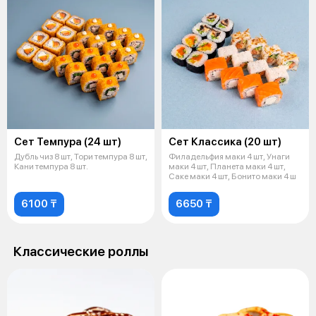
Сет Темпура (24 шт)
Сет Классика (20 шт)
Дубль чиз 8 шт, Тори темпура 8 шт,
Филадельфия маки 4 шт, Унаги
Кани темпура 8 шт.
маки 4 шт, Планета маки 4 шт,
Саке маки 4 шт, Бонито маки 4 ш
6100 ₸
6650 ₸
Классические роллы