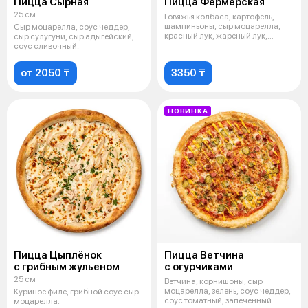
Пицца Сырная
Пицца Фермерская
25 см
Говяжья колбаса, картофель,
шампиньоны, сыр моцарелла,
Сыр моцарелла, соус чеддер,
красный лук, жареный лук,
сыр сулугуни, сыр адыгейский,
зелень, с
соус сливочный.
от 2050 ₸
3350 ₸
НОВИНКА
Пицца Цыплёнок
Пицца Ветчина
с грибным жульеном
с огурчиками
25 см
Ветчина, корнишоны, сыр
моцарелла, зелень, соус чеддер,
Куриное филе, грибной соус сыр
соус томатный, запеченный
моцарелла.