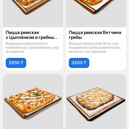
Пицца римская
Пицца римская Ветчина
с Цыплёнком и грибным
грибы
жульеном
Воздушное римское тесто,
Воздушное римское тесто, сыр
грибной соус, куриное филе, сыр
моцарелла, грибы шампиньоны,
моцарелла.
ветчина, соус красный.
2950 ₸
3200 ₸