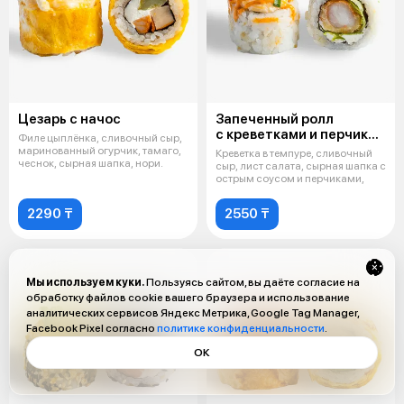
Цезарь с начос
Запеченный ролл
с креветками и перчиком
Филе цыплёнка, сливочный сыр,
чили
маринованный огурчик, тамаго,
Креветка в темпуре, сливочный
чеснок, сырная шапка, нори.
сыр, лист салата, сырная шапка с
острым соусом и перчиками,
2290 ₸
2550 ₸
Мы используем куки.
Пользуясь сайтом, вы даёте согласие на
обработку файлов cookie вашего браузера и использование
аналитических сервисов Яндекс Метрика, Google Tag Manager,
Facebook Pixel согласно
политике конфиденциальности
.
ОК