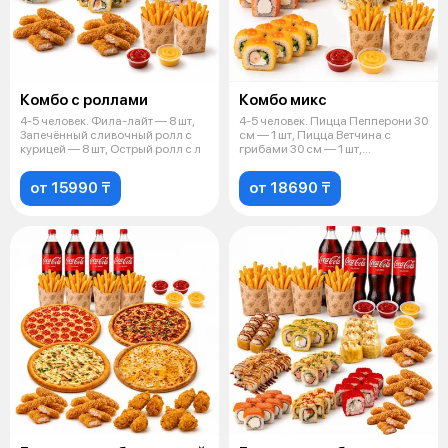
Комбо с роллами
Комбо микс
4-5 человек. Фила-лайт — 8 шт,
4-5 человек. Пицца Пепперони 30
Запечённый сливочный ролл с
см — 1 шт, Пицца Ветчина с
курицей — 8 шт, Острый ролл с л
грибами 30 см — 1 шт,
Филадельф
от 15990 ₸
от 18690 ₸