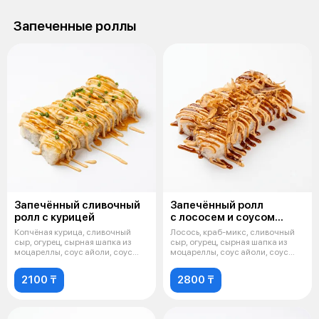
Запеченные роллы
Запечённый сливочный
Запечённый ролл
ролл с курицей
с лососем и соусом
айоли
Копчёная курица, сливочный
Лосось, краб-микс, сливочный
сыр, огурец, сырная шапка из
сыр, огурец, сырная шапка из
моцареллы, соус айоли, соус
моцареллы, соус айоли, соус
сладки
унаг
2100 ₸
2800 ₸