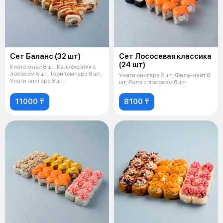
Сет Баланс (32 шт)
Сет Лососевая классика
(24 шт)
Киото маки 8 шт, Калифорния с
лососем 8 шт, Тори темпура 8 шт,
Унаги онигара 8 шт, Фила-лайт 8
Унаги онигара 8 шт.
шт, Ролл с лососем 8 шт.
11000 ₸
8100 ₸