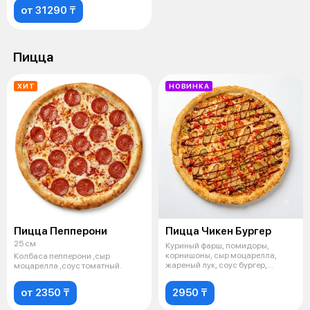
от 31290 ₸
Пицца
ХИТ
НОВИНКА
Пицца Пепперони
Пицца Чикен Бургер
25 см
Куриный фарш, помидоры,
корнишоны, сыр моцарелла,
Колбаса пепперони ,сыр
жареный лук, соус бургер,
моцарелла ,соус томатный.
запеченный пар
от 2350 ₸
2950 ₸