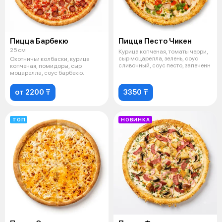
Пицца Барбекю
Пицца Песто Чикен
25 см
Курица копченая, томаты черри,
сыр моцарелла, зелень, соус
Охотничьи колбаски, курица
сливочный, соус песто, запеченн
копченая, помидоры, сыр
моцарелла, соус барбекю.
от 2200 ₸
3350 ₸
ТОП
НОВИНКА