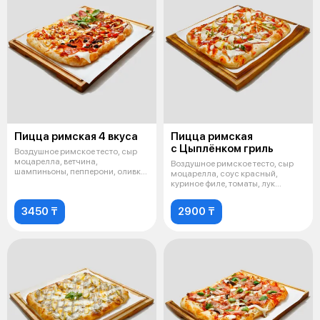
Пицца римская 4 вкуса
Пицца римская
с Цыплёнком гриль
Воздушное римское тесто, сыр
моцарелла, ветчина,
Воздушное римское тесто, сыр
шампиньоны, пепперони, оливки,
моцарелла, соус красный,
филе цыпле
куриное филе, томаты, лук
красный,
3450 ₸
2900 ₸