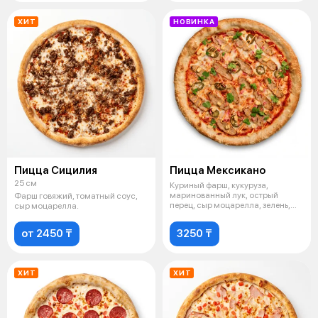
ХИТ
НОВИНКА
Пицца Сицилия
Пицца Мексикано
25 см
Куриный фарш, кукуруза,
маринованный лук, острый
Фарш говяжий, томатный соус,
перец, сыр моцарелла, зелень,
сыр моцарелла.
соус томатн
от 2450 ₸
3250 ₸
ХИТ
ХИТ