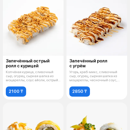
Запечённый острый
Запечённый ролл
ролл с курицей
с угрём
Копчёная курица, сливочный
Угорь, краб-микс, сливочный
сыр, огурец, сырная шапка из
сыр, огурец, сырная шапка из
моцареллы, соус айоли, острый
моцареллы, чесночный соус,
соус
соус у
2100 ₸
2850 ₸