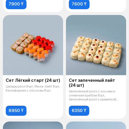
7900 ₸
7600 ₸
Сет Лёгкий старт (24 шт)
Сет запеченный лайт
(24 шт)
Цезарь ролл 8 шт, Фила-лайт 8 шт,
Калифорния с лососем 8 шт.
Запечённый ролл с лосоем и
снежным крабом 8 шт,
Запечённый ролл с креветкой
темпура 8 шт
6950 ₸
6350 ₸