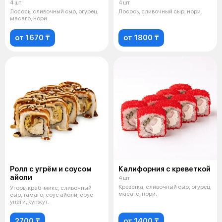
4 шт
4 шт
Лосось, сливочный сыр, огурец,
Лосось, сливочный сыр, нори.
масаго, нори.
от 1670 ₸
от 1800 ₸
Ролл с угрём и соусом
Калифорния с креветкой
айоли
4 шт
Креветка, сливочный сыр, огурец,
Угорь, краб-микс, сливочный
масаго, нори.
сыр, тамаго, соус айоли, соус
унаги, кунжут.
2700 ₸
от 1400 ₸