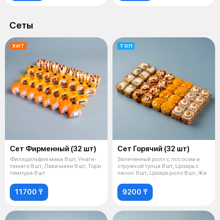
Сеты
ХИТ
ТОП
Сет Фирменный (32 шт)
Сет Горячий (32 шт)
Филадельфия маки 8 шт, Унаги-
Запеченный ролл с лососем и
тамаго 8 шт, Лава маки 8 шт, Тори
стружкой тунца 8 шт, Цезарь с
темпура 8 шт.
начос 8 шт, Цезарь ролл 8 шт, Жа
11700 ₸
9200 ₸