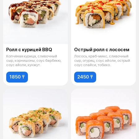
Ролл с курицей BBQ
Острый ролл с лососем
Копчёная курица, сливочный
Лосось, краб-микс, сливочный
сыр, корнишоны, соус барбекю,
сыр, огурец, соус айоли, острый
соус айоли, кунжут.
соус спайси, тобико.
1850 ₸
2450 ₸