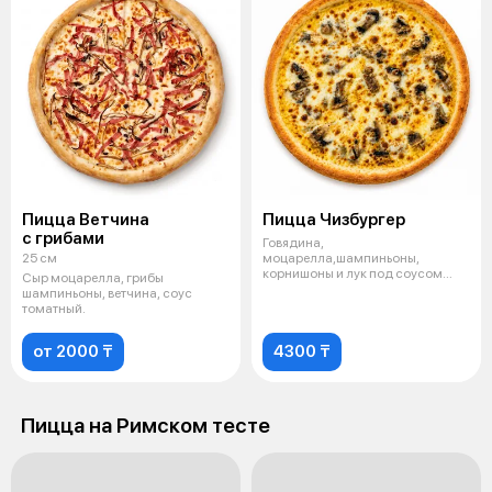
Пицца Ветчина
Пицца Чизбургер
с грибами
Говядина,
25 см
моцарелла,шампиньоны,
корнишоны и лук под соусом
Сыр моцарелла, грибы
чеддер.
шампиньоны, ветчина, соус
томатный.
от 2000 ₸
4300 ₸
Пицца на Римском тесте