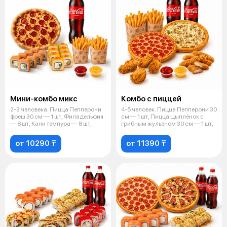
Мини-комбо микс
Комбо с пиццей
2-3 человека. Пицца Пепперони
4-5 человек. Пицца Пепперони 30
фреш 30 см — 1 шт, Филадельфия
см — 1 шт, Пицца Цыплёнок с
— 8 шт, Кани темпура — 8 шт,
грибным жульеном 30 см — 1 шт,
от 10290 ₸
от 11390 ₸