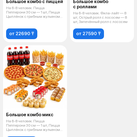
Большое комбо с пиццей
Большое комбо
с роллами
На 6-8 человек: Пицца
Пепперони 30 см — 1 шт, Пицца
На 6-8 человек: Фила-лайт — 8
Цыплёнок с грибным жульеном
шт, Острый ролл с лососем — 8
30 см — 1
шт, Запечённый ролл с лососем
от 22690 ₸
от 27590 ₸
Большое комбо микс
На 6-8 человек: Пицца
Пепперони 30 см — 1 шт, Пицца
Цыплёнок с грибным жульеном
30 см — 1