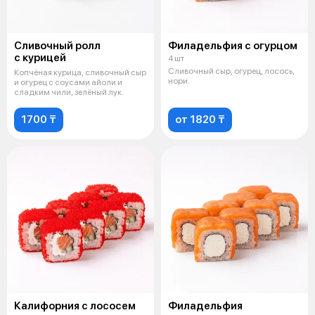
Сливочный ролл
Филадельфия с огурцом
с курицей
4 шт
Сливочный сыр, огурец, лосось,
Копчёная курица, сливочный сыр
нори.
и огурец с соусами айоли и
сладким чили, зелёный лук.
1700 ₸
от 1820 ₸
Калифорния с лососем
Филадельфия