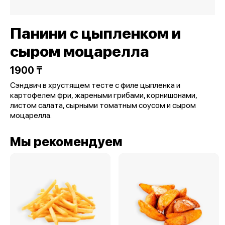
Панини с цыпленком и
сыром моцарелла
1900 ₸
Сэндвич в хрустящем тесте с филе цыпленка и
картофелем фри, жареными грибами, корнишонами,
листом салата, сырными томатным соусом и сыром
моцарелла.
Мы рекомендуем