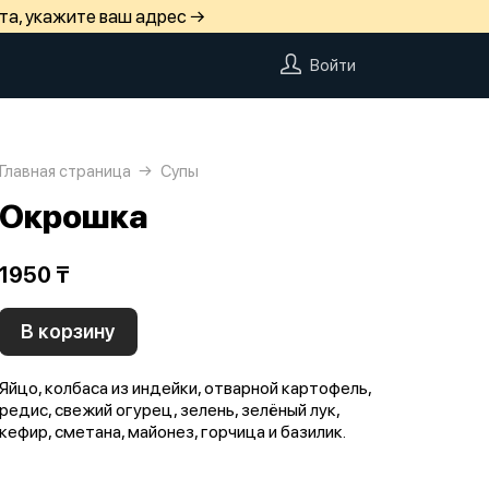
та, укажите ваш адрес →
Войти
Главная страница
Супы
Окрошка
1950 ₸
В корзину
Яйцо, колбаса из индейки, отварной картофель,
редис, свежий огурец, зелень, зелёный лук,
кефир, сметана, майонез, горчица и базилик.